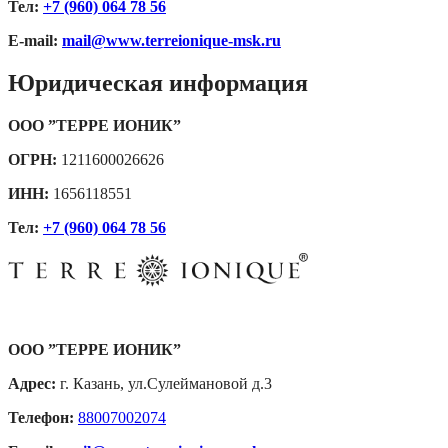
Тел:
+7 (960) 064 78 56
E-mail:
mail@www.terreionique-msk.ru
Юридическая информация
ООО ”ТЕРРЕ ИОНИК”
ОГРН:
1211600026626
ИНН:
1656118551
Тел:
+7 (960) 064 78 56
ООО ”ТЕРРЕ ИОНИК”
Адрес:
г. Казань, ул.Сулеймановой д.3
Телефон:
88007002074